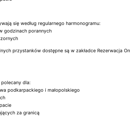
ywają się według regularnego harmonogramu:
ę w godzinach porannych
czornych
lnych przystanków dostępne są w zakładce Rezerwacja On
polecany dla:
twa podkarpackiego i małopolskiego
ach
pacie
jących za granicą