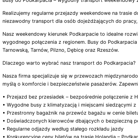
Busy do Podkarpacia – wygodny transport weekendowy z
Realizujemy regularne przejazdy weekendowe na trasie d
niezawodny transport dla osób dojeżdżających do prac
Nasz weekendowy kierunek Podkarpacie to idealne rozwią
wygodnego połączenia z regionem. Busy do Podkarpacia k
Tarnowską, Tarnów, Pilzno, Dębicę oraz Rzeszów.
Dlaczego warto wybrać nasz transport do Podkarpacia?
Nasza firma specjalizuje się w przewozach międzynarodo
myślą o komforcie i bezpieczeństwie pasażerów. Zapewn
• Przejazd bez przesiadek – bezpośrednie połączenie z H
• Wygodne busy z klimatyzacją i miejscami siedzącymi z
• Przestronny bagażnik na przewóz bagażu w cenie bilet
• Doświadczonych kierowców dbających o bezpieczną p
• Regularne odjazdy według stałego rozkładu jazdy
• Konkurencyjne ceny biletów na trasie Holandia – Podka