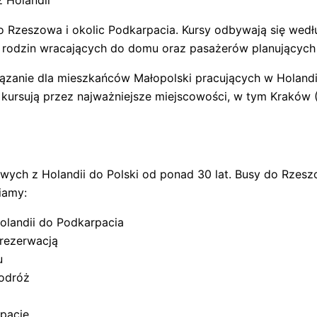
 Holandii
o Rzeszowa i okolic Podkarpacia. Kursy odbywają się wed
y, rodzin wracających do domu oraz pasażerów planujący
zanie dla mieszkańców Małopolski pracujących w Holandii
ursują przez najważniejsze miejscowości, w tym Kraków (
wych z Holandii do Polski od ponad 30 lat. Busy do Rzesz
iamy:
olandii do Podkarpacia
 rezerwacją
u
odróż
rpacie