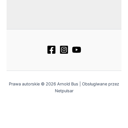
Prawa autorskie © 2026 Arnold Bus | Obsługiwane przez
Netpulsar
Weekendowy kierunek - Podkarpacie
Startujemy z
nową trasą w kierunku Rzeszowa
!
Na razie
weekendowo
– idealnie na odwiedziny u rodziny,