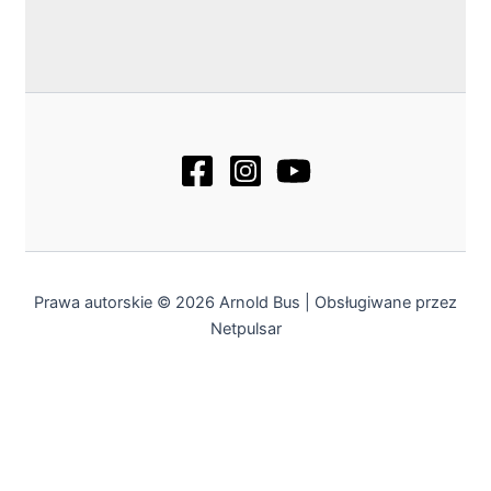
Prawa autorskie © 2026 Arnold Bus | Obsługiwane przez
Netpulsar
Weekendowy kierunek - Podkarpacie
Startujemy z
nową trasą w kierunku Rzeszowa
!
Na razie
weekendowo
– idealnie na odwiedziny u rodziny,