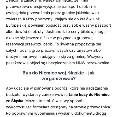
z kilkoma zasadami. Należy pamiętać, że firma
przewozowa oferuje wyłącznie transport osób i nie
uwzględnia przewożenia przez granicę jakichkolwiek
zwierząt. Każdy podróżny udający się do krajów Unii
Europejskiej powinien posiadać przy sobie ważny paszport
albo dowód osobisty. Jeśli chodzi o ceny biletów, mogą
okazać się jeszcze niższe w przypadku grupowej
rezerwacji przewozu osób. To świetna propozycja dla
całych rodzin, grup pracowniczych czy turystów albo
drużyn sportowych udających się za granicę. Wszyscy
pasażerowie objęci są ubezpieczeniem NNW przewoźnika.
Bus do Niemiec woj. śląskie – jak
zorganizować?
Aby udać się w planowaną podróż, która nie nadszarpnie
budżetu, wystarczy zarezerwować
tanie busy do Niemiec
ze Śląska
. Można to zrobić w łatwy sposób,
wykorzystując formularz dostępny na stronie przewoźnika.
Po poprawnym wypełnieniu i wysłaniu dokumentu drogą